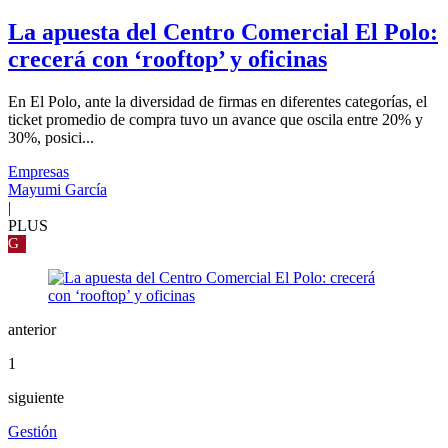
La apuesta del Centro Comercial El Polo:
crecerá con ‘rooftop’ y oficinas
En El Polo, ante la diversidad de firmas en diferentes categorías, el
ticket promedio de compra tuvo un avance que oscila entre 20% y
30%, posici...
Empresas
Mayumi García
|
PLUS
G
anterior
1
siguiente
Gestión