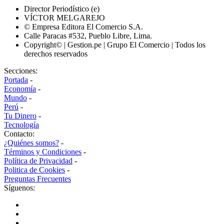
Director Periodístico (e)
VÍCTOR MELGAREJO
© Empresa Editora El Comercio S.A.
Calle Paracas #532, Pueblo Libre, Lima.
Copyright© | Gestion.pe | Grupo El Comercio | Todos los
derechos reservados
Secciones:
Portada
-
Economía
-
Mundo
-
Perú
-
Tu Dinero
-
Tecnología
Contacto:
¿Quiénes somos?
-
Términos y Condiciones
-
Política de Privacidad
-
Politica de Cookies
-
Preguntas Frecuentes
Síguenos: