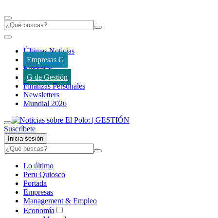
Últimas Noticias
Empresas G
Empresas
G de Gestión
Finanzas Personales
Newsletters
Mundial 2026
Suscríbete
Inicia sesión
Lo último
Peru Quiosco
Portada
Empresas
Management & Empleo
Economía