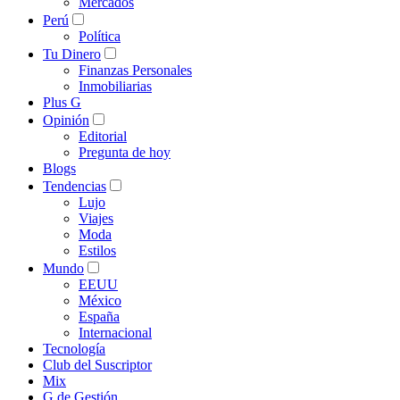
Mercados
Perú
Política
Tu Dinero
Finanzas Personales
Inmobiliarias
Plus G
Opinión
Editorial
Pregunta de hoy
Blogs
Tendencias
Lujo
Viajes
Moda
Estilos
Mundo
EEUU
México
España
Internacional
Tecnología
Club del Suscriptor
Mix
G de Gestión