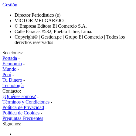
Gestión
Director Periodístico (e)
VÍCTOR MELGAREJO
© Empresa Editora El Comercio S.A.
Calle Paracas #532, Pueblo Libre, Lima.
Copyright© | Gestion.pe | Grupo El Comercio | Todos los
derechos reservados
Secciones:
Portada
-
Economía
-
Mundo
-
Perú
-
Tu Dinero
-
Tecnología
Contacto:
¿Quiénes somos?
-
Términos y Condiciones
-
Política de Privacidad
-
Politica de Cookies
-
Preguntas Frecuentes
Síguenos: