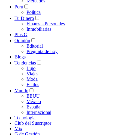
Mercados
Perú
Política
Tu Dinero
Finanzas Personales
Inmobiliarias
Plus G
Opinión
Editorial
Pregunta de hoy
Blogs
Tendencias
Lujo
Viajes
Moda
Estilos
Mundo
EEUU
México
España
Internacional
Tecnología
Club del Suscriptor
Mix
G de Gestión