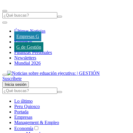
Últimas Noticias
Empresas G
Empresas
G de Gestión
Finanzas Personales
Newsletters
Mundial 2026
Suscríbete
Inicia sesión
Lo último
Peru Quiosco
Portada
Empresas
Management & Empleo
Economía