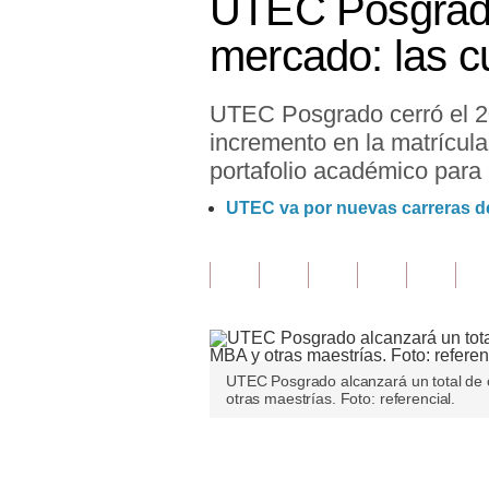
UTEC Posgrado
Finanzas Personales
mercado: las c
Inmobiliarias
UTEC Posgrado cerró el 20
Plus G
incremento en la matrícula
Opinión
portafolio académico para
Editorial
UTEC va por nuevas carreras d
Pregunta de hoy
Blogs
Tendencias
Lujo
UTEC Posgrado alcanzará un total de 
otras maestrías. Foto: referencial.
Viajes
Únete a nuestro canal
Moda