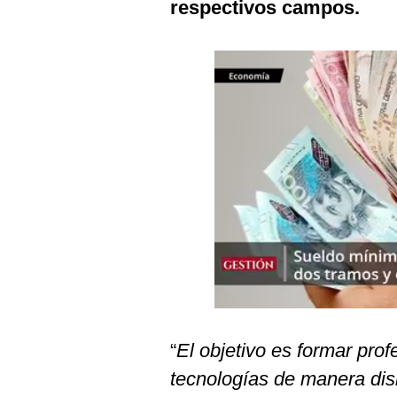
respectivos campos.
Podcast
Gestión TV
Videos
Fotogalerías
gestion.pe
¿quiénes
Somos?
Términos
Y
Condiciones
Política
De
“
El objetivo es formar prof
Privacidad
tecnologías de manera dis
Politica