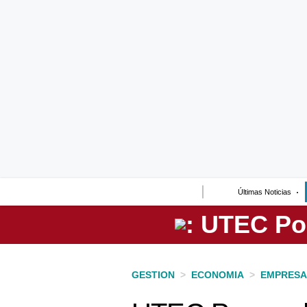
Lo último
Peru Quiosco
Portada
Empresas
Management & Empleo
Economía
Últimas Noticias
Mercados
Perú
Política
GESTION
>
ECONOMIA
>
EMPRESA
Tu Dinero