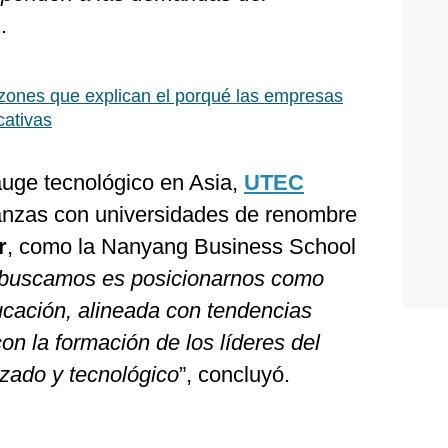
.
zones que explican el porqué las empresas
cativas
uge tecnológico en Asia,
UTEC
ianzas con universidades de renombre
r
, como la Nanyang Business School
 buscamos es posicionarnos como
ducación, alineada con tendencias
n la formación de los líderes del
izado y tecnológico
”, concluyó.