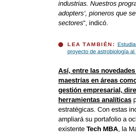
De
industrias. Nuestros progra
Cookies
adopters’, pioneros que s
Preguntas
Frecuentes
sectores
”, indicó.
LEA TAMBIÉN:
Estudia
proyecto de astrobiología al
Así, entre las novedades
maestrías en áreas como 
gestión empresarial, dir
herramientas analíticas
p
estratégicas. Con estas i
ampliará su portafolio a o
existente
Tech MBA
, la M