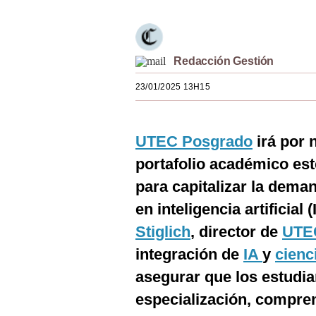
Estilos
Mundo
Redacción Gestión
EEUU
23/01/2025 13H15
México
España
UTEC Posgrado
irá por 
Internacional
portafolio académico es
Tecnología
para capitalizar la dema
en inteligencia artificial 
Club del Suscriptor
Stiglich
, director de
UTE
Mix
integración de
IA
y
cienc
G de Gestión
asegurar que los estudia
Notas Contratadas
especialización, compre