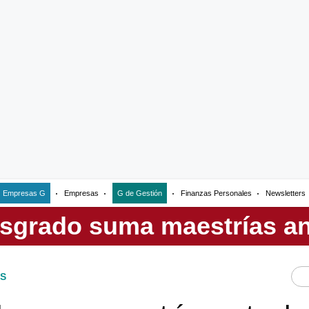
Empresas G
Empresas
G de Gestión
Finanzas Personales
Newsletters
S