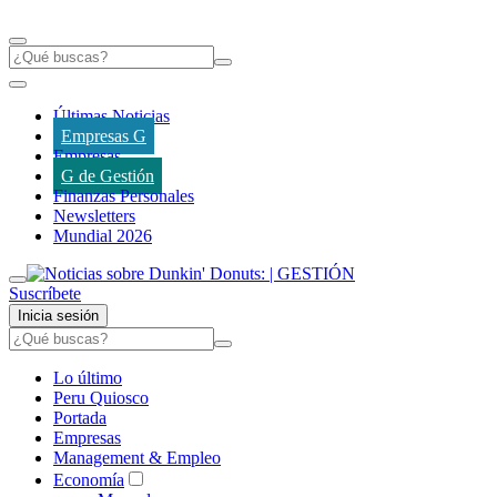
Últimas Noticias
Empresas G
Empresas
G de Gestión
Finanzas Personales
Newsletters
Mundial 2026
Suscríbete
Inicia sesión
Lo último
Peru Quiosco
Portada
Empresas
Management & Empleo
Economía