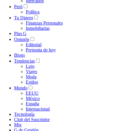
Mercados
Perú
Política
Tu Dinero
Finanzas Personales
Inmobiliarias
Plus G
Opinión
Editorial
Pregunta de hoy
Blogs
Tendencias
Lujo
Viajes
Moda
Estilos
Mundo
EEUU
México
España
Internacional
Tecnología
Club del Suscriptor
Mix
G de Gestión