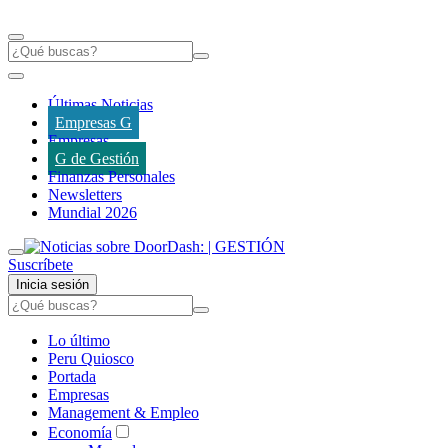
Últimas Noticias
Empresas G
Empresas
G de Gestión
Finanzas Personales
Newsletters
Mundial 2026
Suscríbete
Inicia sesión
Lo último
Peru Quiosco
Portada
Empresas
Management & Empleo
Economía