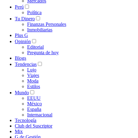
Mercados
Perú
Política
Tu Dinero
Finanzas Personales
Inmobiliarias
Plus G
Opinión
Editorial
Pregunta de hoy
Blogs
Tendencias
Lujo
Viajes
Moda
Estilos
Mundo
EEUU
México
España
Internacional
Tecnología
Club del Suscriptor
Mix
G de Gestión