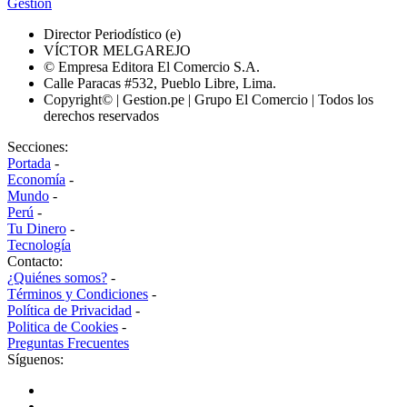
Gestión
Director Periodístico (e)
VÍCTOR MELGAREJO
© Empresa Editora El Comercio S.A.
Calle Paracas #532, Pueblo Libre, Lima.
Copyright© | Gestion.pe | Grupo El Comercio | Todos los
derechos reservados
Secciones:
Portada
-
Economía
-
Mundo
-
Perú
-
Tu Dinero
-
Tecnología
Contacto:
¿Quiénes somos?
-
Términos y Condiciones
-
Política de Privacidad
-
Politica de Cookies
-
Preguntas Frecuentes
Síguenos: