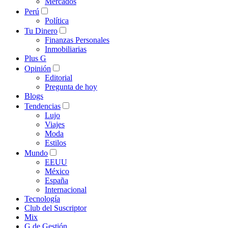
Mercados
Perú
Política
Tu Dinero
Finanzas Personales
Inmobiliarias
Plus G
Opinión
Editorial
Pregunta de hoy
Blogs
Tendencias
Lujo
Viajes
Moda
Estilos
Mundo
EEUU
México
España
Internacional
Tecnología
Club del Suscriptor
Mix
G de Gestión