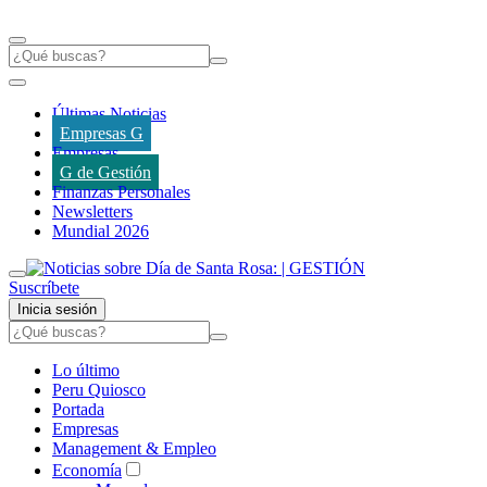
Últimas Noticias
Empresas G
Empresas
G de Gestión
Finanzas Personales
Newsletters
Mundial 2026
Suscríbete
Inicia sesión
Lo último
Peru Quiosco
Portada
Empresas
Management & Empleo
Economía