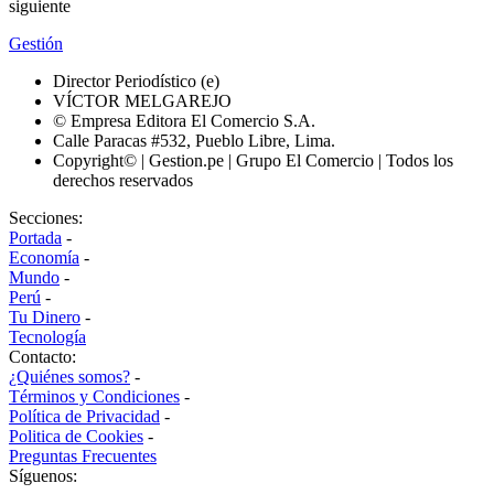
siguiente
Gestión
Director Periodístico (e)
VÍCTOR MELGAREJO
© Empresa Editora El Comercio S.A.
Calle Paracas #532, Pueblo Libre, Lima.
Copyright© | Gestion.pe | Grupo El Comercio | Todos los
derechos reservados
Secciones:
Portada
-
Economía
-
Mundo
-
Perú
-
Tu Dinero
-
Tecnología
Contacto:
¿Quiénes somos?
-
Términos y Condiciones
-
Política de Privacidad
-
Politica de Cookies
-
Preguntas Frecuentes
Síguenos: