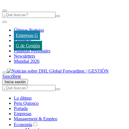
Últimas Noticias
Empresas G
Empresas
G de Gestión
Finanzas Personales
Newsletters
Mundial 2026
Suscríbete
Inicia sesión
Lo último
Peru Quiosco
Portada
Empresas
Management & Empleo
Economía