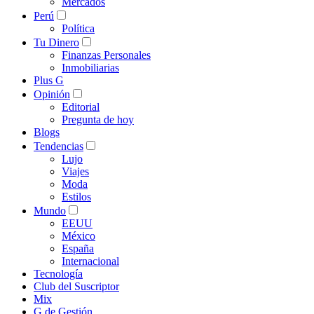
Mercados
Perú
Política
Tu Dinero
Finanzas Personales
Inmobiliarias
Plus G
Opinión
Editorial
Pregunta de hoy
Blogs
Tendencias
Lujo
Viajes
Moda
Estilos
Mundo
EEUU
México
España
Internacional
Tecnología
Club del Suscriptor
Mix
G de Gestión