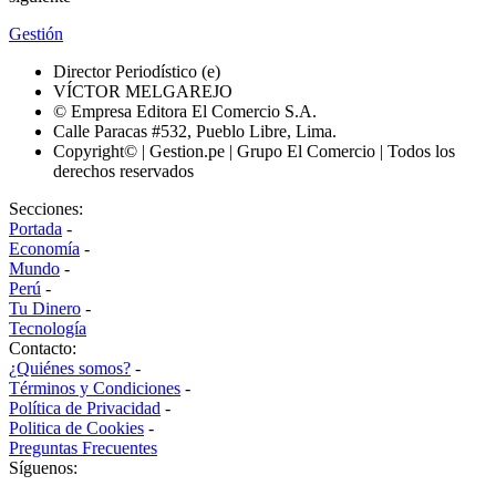
Gestión
Director Periodístico (e)
VÍCTOR MELGAREJO
© Empresa Editora El Comercio S.A.
Calle Paracas #532, Pueblo Libre, Lima.
Copyright© | Gestion.pe | Grupo El Comercio | Todos los
derechos reservados
Secciones:
Portada
-
Economía
-
Mundo
-
Perú
-
Tu Dinero
-
Tecnología
Contacto:
¿Quiénes somos?
-
Términos y Condiciones
-
Política de Privacidad
-
Politica de Cookies
-
Preguntas Frecuentes
Síguenos: