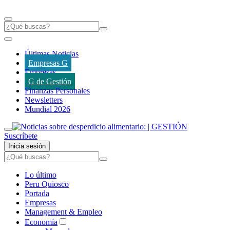
Últimas Noticias
Empresas G
Empresas
G de Gestión
Finanzas Personales
Newsletters
Mundial 2026
Suscríbete
Inicia sesión
Lo último
Peru Quiosco
Portada
Empresas
Management & Empleo
Economía