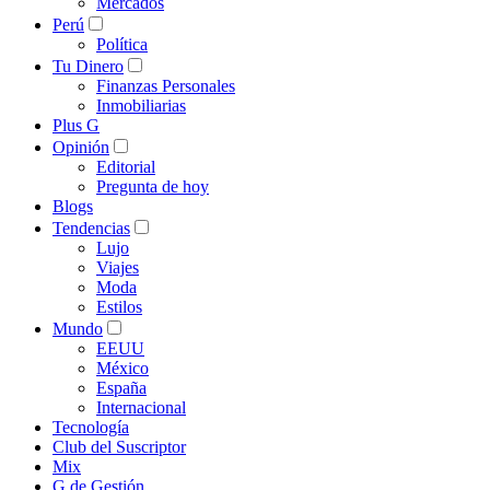
Mercados
Perú
Política
Tu Dinero
Finanzas Personales
Inmobiliarias
Plus G
Opinión
Editorial
Pregunta de hoy
Blogs
Tendencias
Lujo
Viajes
Moda
Estilos
Mundo
EEUU
México
España
Internacional
Tecnología
Club del Suscriptor
Mix
G de Gestión