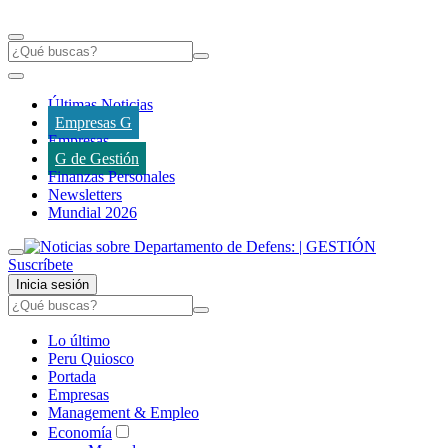
Últimas Noticias
Empresas G
Empresas
G de Gestión
Finanzas Personales
Newsletters
Mundial 2026
Suscríbete
Inicia sesión
Lo último
Peru Quiosco
Portada
Empresas
Management & Empleo
Economía