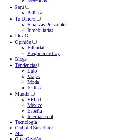
Mercados
Perú
Política
Tu Dinero
Finanzas Personales
Inmobiliarias
Plus G
Opinión
Editorial
Pregunta de hoy
Blogs
Tendencias
Lujo
Viajes
Moda
Estilos
Mundo
EEUU
México
España
Internacional
Tecnología
Club del Suscriptor
Mix
G de Gestión