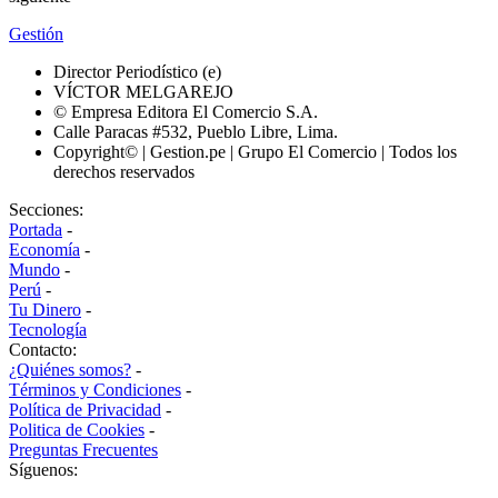
Gestión
Director Periodístico (e)
VÍCTOR MELGAREJO
© Empresa Editora El Comercio S.A.
Calle Paracas #532, Pueblo Libre, Lima.
Copyright© | Gestion.pe | Grupo El Comercio | Todos los
derechos reservados
Secciones:
Portada
-
Economía
-
Mundo
-
Perú
-
Tu Dinero
-
Tecnología
Contacto:
¿Quiénes somos?
-
Términos y Condiciones
-
Política de Privacidad
-
Politica de Cookies
-
Preguntas Frecuentes
Síguenos: