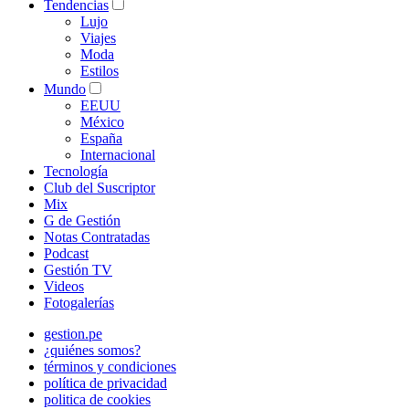
Tendencias
Lujo
Viajes
Moda
Estilos
Mundo
EEUU
México
España
Internacional
Tecnología
Club del Suscriptor
Mix
G de Gestión
Notas Contratadas
Podcast
Gestión TV
Videos
Fotogalerías
gestion.pe
¿quiénes somos?
términos y condiciones
política de privacidad
politica de cookies