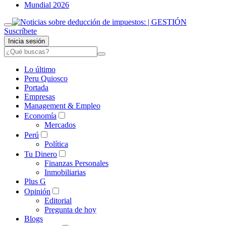
Mundial 2026
Suscríbete
Inicia sesión
Lo último
Peru Quiosco
Portada
Empresas
Management & Empleo
Economía
Mercados
Perú
Política
Tu Dinero
Finanzas Personales
Inmobiliarias
Plus G
Opinión
Editorial
Pregunta de hoy
Blogs