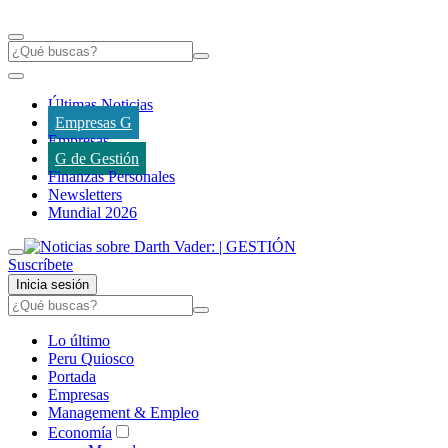
Últimas Noticias
Empresas G
Empresas
G de Gestión
Finanzas Personales
Newsletters
Mundial 2026
Suscríbete
Inicia sesión
Lo último
Peru Quiosco
Portada
Empresas
Management & Empleo
Economía