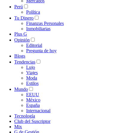
Mercados
Perú
Política
Tu Dinero
Finanzas Personales
Inmobiliarias
Plus G
Opinión
Editorial
Pregunta de hoy
Blogs
Tendencias
Lujo
Viajes
Moda
Estilos
Mundo
EEUU
México
España
Internacional
Tecnología
Club del Suscriptor
Mix
G de Gestión