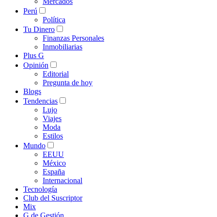
Mercados
Perú
Política
Tu Dinero
Finanzas Personales
Inmobiliarias
Plus G
Opinión
Editorial
Pregunta de hoy
Blogs
Tendencias
Lujo
Viajes
Moda
Estilos
Mundo
EEUU
México
España
Internacional
Tecnología
Club del Suscriptor
Mix
G de Gestión