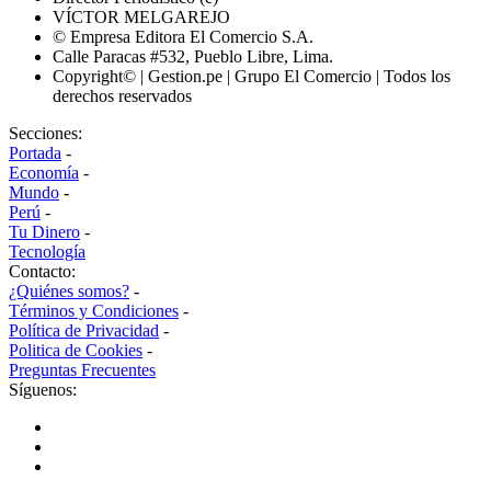
VÍCTOR MELGAREJO
© Empresa Editora El Comercio S.A.
Calle Paracas #532, Pueblo Libre, Lima.
Copyright© | Gestion.pe | Grupo El Comercio | Todos los
derechos reservados
Secciones:
Portada
-
Economía
-
Mundo
-
Perú
-
Tu Dinero
-
Tecnología
Contacto:
¿Quiénes somos?
-
Términos y Condiciones
-
Política de Privacidad
-
Politica de Cookies
-
Preguntas Frecuentes
Síguenos: