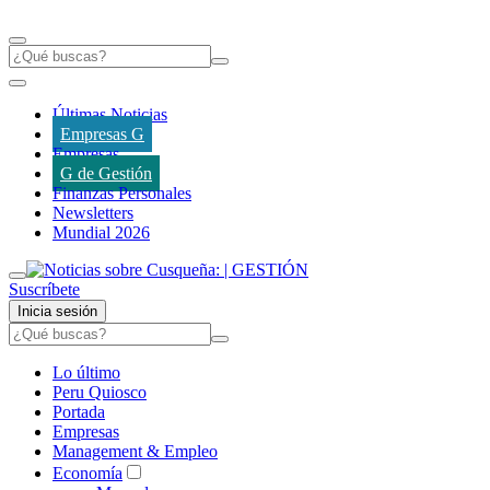
Últimas Noticias
Empresas G
Empresas
G de Gestión
Finanzas Personales
Newsletters
Mundial 2026
Suscríbete
Inicia sesión
Lo último
Peru Quiosco
Portada
Empresas
Management & Empleo
Economía