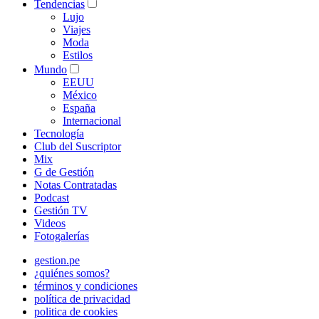
Tendencias
Lujo
Viajes
Moda
Estilos
Mundo
EEUU
México
España
Internacional
Tecnología
Club del Suscriptor
Mix
G de Gestión
Notas Contratadas
Podcast
Gestión TV
Videos
Fotogalerías
gestion.pe
¿quiénes somos?
términos y condiciones
política de privacidad
politica de cookies