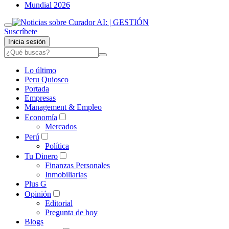
Mundial 2026
Suscríbete
Inicia sesión
Lo último
Peru Quiosco
Portada
Empresas
Management & Empleo
Economía
Mercados
Perú
Política
Tu Dinero
Finanzas Personales
Inmobiliarias
Plus G
Opinión
Editorial
Pregunta de hoy
Blogs