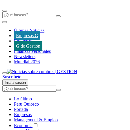
Últimas Noticias
Empresas G
Empresas
G de Gestión
Finanzas Personales
Newsletters
Mundial 2026
Suscríbete
Inicia sesión
Lo último
Peru Quiosco
Portada
Empresas
Management & Empleo
Economía