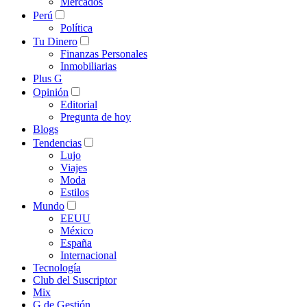
Mercados
Perú
Política
Tu Dinero
Finanzas Personales
Inmobiliarias
Plus G
Opinión
Editorial
Pregunta de hoy
Blogs
Tendencias
Lujo
Viajes
Moda
Estilos
Mundo
EEUU
México
España
Internacional
Tecnología
Club del Suscriptor
Mix
G de Gestión