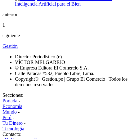
anterior
1
siguiente
Gestión
Director Periodístico (e)
VÍCTOR MELGAREJO
© Empresa Editora El Comercio S.A.
Calle Paracas #532, Pueblo Libre, Lima.
Copyright© | Gestion.pe | Grupo El Comercio | Todos los
derechos reservados
Secciones:
Portada
-
Economía
-
Mundo
-
Perú
-
Tu Dinero
-
Tecnología
Contacto: