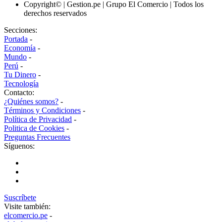
Copyright© | Gestion.pe | Grupo El Comercio | Todos los
derechos reservados
Secciones:
Portada
-
Economía
-
Mundo
-
Perú
-
Tu Dinero
-
Tecnología
Contacto:
¿Quiénes somos?
-
Términos y Condiciones
-
Política de Privacidad
-
Politica de Cookies
-
Preguntas Frecuentes
Síguenos:
Suscríbete
Visite también:
elcomercio.pe
-