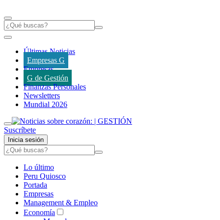
Últimas Noticias
Empresas G
Empresas
G de Gestión
Finanzas Personales
Newsletters
Mundial 2026
Suscríbete
Inicia sesión
Lo último
Peru Quiosco
Portada
Empresas
Management & Empleo
Economía