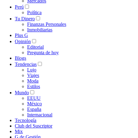
Mercados
Perú
Política
Tu Dinero
Finanzas Personales
Inmobiliarias
Plus G
Opinión
Editorial
Pregunta de hoy
Blogs
Tendencias
Lujo
Viajes
Moda
Estilos
Mundo
EEUU
México
España
Internacional
Tecnología
Club del Suscriptor
Mix
G de Gestión