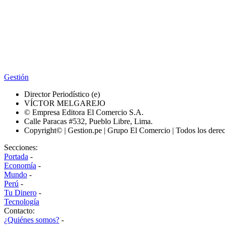
Gestión
Director Periodístico (e)
VÍCTOR MELGAREJO
© Empresa Editora El Comercio S.A.
Calle Paracas #532, Pueblo Libre, Lima.
Copyright© | Gestion.pe | Grupo El Comercio | Todos los dere
Secciones:
Portada
-
Economía
-
Mundo
-
Perú
-
Tu Dinero
-
Tecnología
Contacto:
¿Quiénes somos?
-