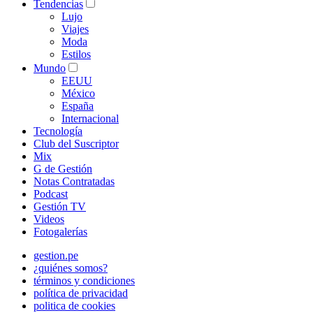
Tendencias
Lujo
Viajes
Moda
Estilos
Mundo
EEUU
México
España
Internacional
Tecnología
Club del Suscriptor
Mix
G de Gestión
Notas Contratadas
Podcast
Gestión TV
Videos
Fotogalerías
gestion.pe
¿quiénes somos?
términos y condiciones
política de privacidad
politica de cookies