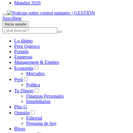
Mundial 2026
Suscríbete
Inicia sesión
Lo último
Peru Quiosco
Portada
Empresas
Management & Empleo
Economía
Mercados
Perú
Política
Tu Dinero
Finanzas Personales
Inmobiliarias
Plus G
Opinión
Editorial
Pregunta de hoy
Blogs