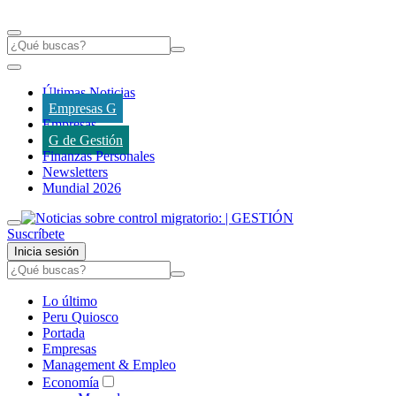
Últimas Noticias
Empresas G
Empresas
G de Gestión
Finanzas Personales
Newsletters
Mundial 2026
Suscríbete
Inicia sesión
Lo último
Peru Quiosco
Portada
Empresas
Management & Empleo
Economía