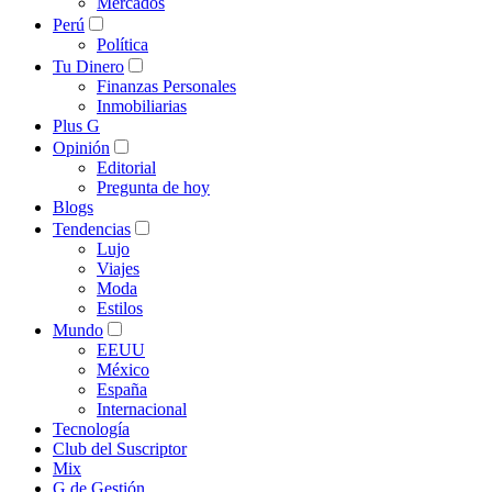
Mercados
Perú
Política
Tu Dinero
Finanzas Personales
Inmobiliarias
Plus G
Opinión
Editorial
Pregunta de hoy
Blogs
Tendencias
Lujo
Viajes
Moda
Estilos
Mundo
EEUU
México
España
Internacional
Tecnología
Club del Suscriptor
Mix
G de Gestión