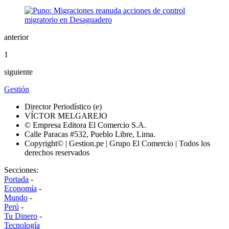
anterior
1
siguiente
Gestión
Director Periodístico (e)
VÍCTOR MELGAREJO
© Empresa Editora El Comercio S.A.
Calle Paracas #532, Pueblo Libre, Lima.
Copyright© | Gestion.pe | Grupo El Comercio | Todos los
derechos reservados
Secciones:
Portada
-
Economía
-
Mundo
-
Perú
-
Tu Dinero
-
Tecnología