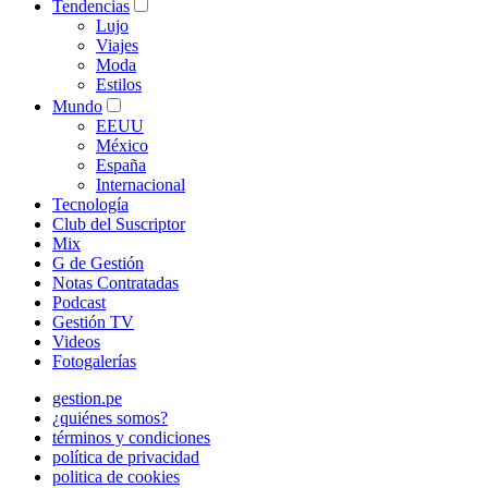
Tendencias
Lujo
Viajes
Moda
Estilos
Mundo
EEUU
México
España
Internacional
Tecnología
Club del Suscriptor
Mix
G de Gestión
Notas Contratadas
Podcast
Gestión TV
Videos
Fotogalerías
gestion.pe
¿quiénes somos?
términos y condiciones
política de privacidad
politica de cookies