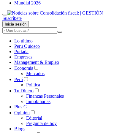
Mundial 2026
Suscríbete
Inicia sesión
Lo último
Peru Quiosco
Portada
Empresas
Management & Empleo
Economía
Mercados
Perú
Política
Tu Dinero
Finanzas Personales
Inmobiliarias
Plus G
Opinión
Editorial
Pregunta de hoy
Blogs