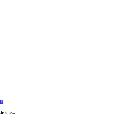
n
e inte...