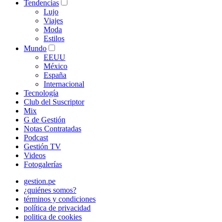
Tendencias
Lujo
Viajes
Moda
Estilos
Mundo
EEUU
México
España
Internacional
Tecnología
Club del Suscriptor
Mix
G de Gestión
Notas Contratadas
Podcast
Gestión TV
Videos
Fotogalerías
gestion.pe
¿quiénes somos?
términos y condiciones
política de privacidad
politica de cookies