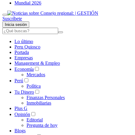
Mundial 2026
Suscríbete
Inicia sesión
Lo último
Peru Quiosco
Portada
Empresas
Management & Empleo
Economía
Mercados
Perú
Política
Tu Dinero
Finanzas Personales
Inmobiliarias
Plus G
Opinión
Editorial
Pregunta de hoy
Blogs