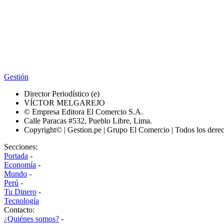
Gestión
Director Periodístico (e)
VÍCTOR MELGAREJO
© Empresa Editora El Comercio S.A.
Calle Paracas #532, Pueblo Libre, Lima.
Copyright© | Gestion.pe | Grupo El Comercio | Todos los dere
Secciones:
Portada
-
Economía
-
Mundo
-
Perú
-
Tu Dinero
-
Tecnología
Contacto:
¿Quiénes somos?
-