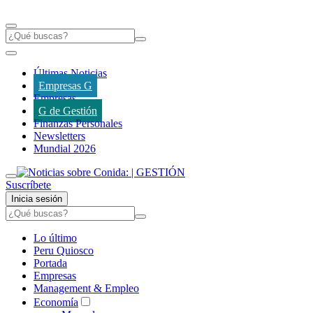
Últimas Noticias
Empresas G
Empresas
G de Gestión
Finanzas Personales
Newsletters
Mundial 2026
Suscríbete
Inicia sesión
Lo último
Peru Quiosco
Portada
Empresas
Management & Empleo
Economía