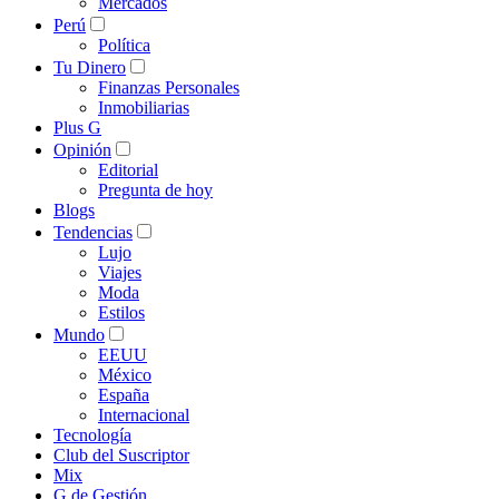
Mercados
Perú
Política
Tu Dinero
Finanzas Personales
Inmobiliarias
Plus G
Opinión
Editorial
Pregunta de hoy
Blogs
Tendencias
Lujo
Viajes
Moda
Estilos
Mundo
EEUU
México
España
Internacional
Tecnología
Club del Suscriptor
Mix
G de Gestión