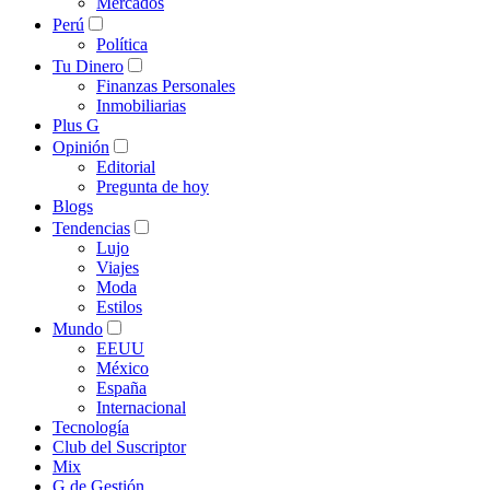
Mercados
Perú
Política
Tu Dinero
Finanzas Personales
Inmobiliarias
Plus G
Opinión
Editorial
Pregunta de hoy
Blogs
Tendencias
Lujo
Viajes
Moda
Estilos
Mundo
EEUU
México
España
Internacional
Tecnología
Club del Suscriptor
Mix
G de Gestión