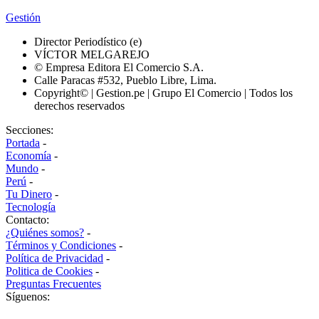
Gestión
Director Periodístico (e)
VÍCTOR MELGAREJO
© Empresa Editora El Comercio S.A.
Calle Paracas #532, Pueblo Libre, Lima.
Copyright© | Gestion.pe | Grupo El Comercio | Todos los
derechos reservados
Secciones:
Portada
-
Economía
-
Mundo
-
Perú
-
Tu Dinero
-
Tecnología
Contacto:
¿Quiénes somos?
-
Términos y Condiciones
-
Política de Privacidad
-
Politica de Cookies
-
Preguntas Frecuentes
Síguenos: