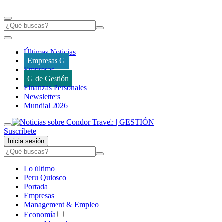
Últimas Noticias
Empresas G
Empresas
G de Gestión
Finanzas Personales
Newsletters
Mundial 2026
Suscríbete
Inicia sesión
Lo último
Peru Quiosco
Portada
Empresas
Management & Empleo
Economía