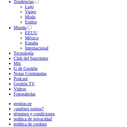
Tendencias
Lujo
Viajes
Moda
Estilos
Mundo
EEUU
México
España
Internacional
Tecnología
Club del Suscriptor
Mix
G de Gestión
Notas Contratadas
Podcast
Gestión TV
Videos
Fotogalerías
gestion.pe
¿quiénes somos?
términos y condiciones
política de privacidad
politica de cookies