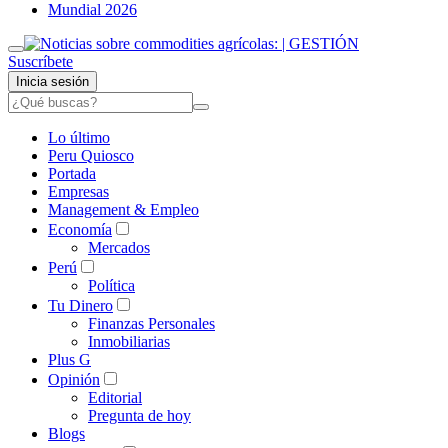
Mundial 2026
Suscríbete
Inicia sesión
Lo último
Peru Quiosco
Portada
Empresas
Management & Empleo
Economía
Mercados
Perú
Política
Tu Dinero
Finanzas Personales
Inmobiliarias
Plus G
Opinión
Editorial
Pregunta de hoy
Blogs