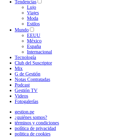
Tendencias
Lujo
Viajes
Moda
Estilos
Mundo
EEUU
México
España
Internacional
Tecnología
Club del Suscriptor
Mix
G de Gestión
Notas Contratadas
Podcast
Gestión TV
Videos
Fotogalerías
gestion.pe
¿quiénes somos?
términos y condiciones
política de privacidad
politica de cookies