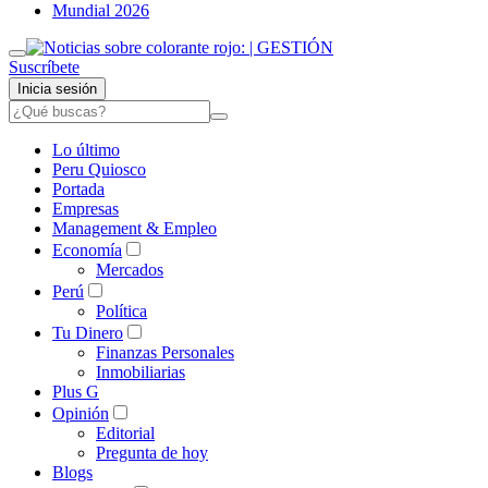
Mundial 2026
Suscríbete
Inicia sesión
Lo último
Peru Quiosco
Portada
Empresas
Management & Empleo
Economía
Mercados
Perú
Política
Tu Dinero
Finanzas Personales
Inmobiliarias
Plus G
Opinión
Editorial
Pregunta de hoy
Blogs