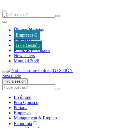
Últimas Noticias
Empresas G
Empresas
G de Gestión
Finanzas Personales
Newsletters
Mundial 2026
Suscríbete
Inicia sesión
Lo último
Peru Quiosco
Portada
Empresas
Management & Empleo
Economía