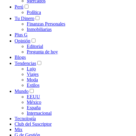
Mercados
Perú
Política
Tu Dinero
Finanzas Personales
Inmobiliarias
Plus G
Opinión
Editorial
Pregunta de hoy
Blogs
Tendencias
Lujo
Viajes
Moda
Estilos
Mundo
EEUU
México
España
Internacional
Tecnología
Club del Suscriptor
Mix
G de Gestión