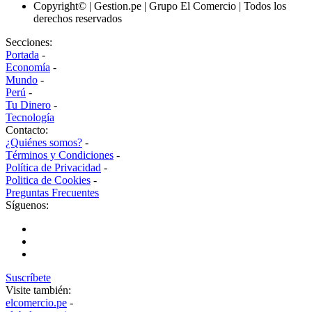
Copyright© | Gestion.pe | Grupo El Comercio | Todos los
derechos reservados
Secciones:
Portada
-
Economía
-
Mundo
-
Perú
-
Tu Dinero
-
Tecnología
Contacto:
¿Quiénes somos?
-
Términos y Condiciones
-
Política de Privacidad
-
Politica de Cookies
-
Preguntas Frecuentes
Síguenos:
Suscríbete
Visite también:
elcomercio.pe
-