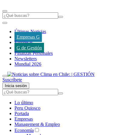
Últimas Noticias
Empresas G
Empresas
G de Gestión
Finanzas Personales
Newsletters
Mundial 2026
Suscríbete
Inicia sesión
Lo último
Peru Quiosco
Portada
Empresas
Management & Empleo
Economía