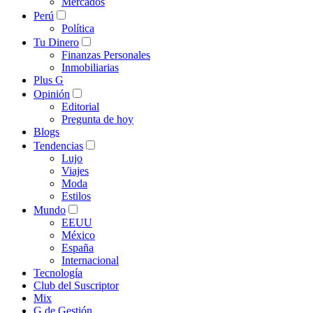
Mercados
Perú
Política
Tu Dinero
Finanzas Personales
Inmobiliarias
Plus G
Opinión
Editorial
Pregunta de hoy
Blogs
Tendencias
Lujo
Viajes
Moda
Estilos
Mundo
EEUU
México
España
Internacional
Tecnología
Club del Suscriptor
Mix
G de Gestión