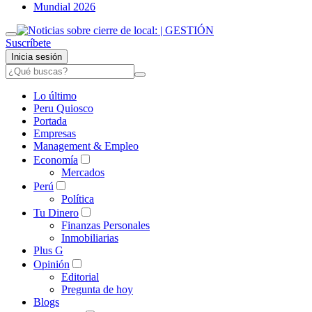
Mundial 2026
Suscríbete
Inicia sesión
Lo último
Peru Quiosco
Portada
Empresas
Management & Empleo
Economía
Mercados
Perú
Política
Tu Dinero
Finanzas Personales
Inmobiliarias
Plus G
Opinión
Editorial
Pregunta de hoy
Blogs