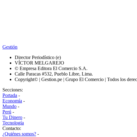
Gestión
Director Periodístico (e)
VÍCTOR MELGAREJO
© Empresa Editora El Comercio S.A.
Calle Paracas #532, Pueblo Libre, Lima.
Copyright© | Gestion.pe | Grupo El Comercio | Todos los dere
Secciones:
Portada
-
Economía
-
Mundo
-
Perú
-
Tu Dinero
-
Tecnología
Contacto:
¿Quiénes somos?
-