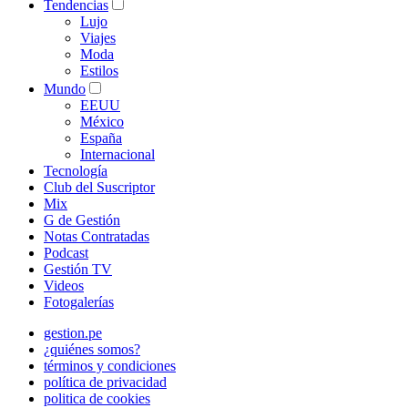
Tendencias
Lujo
Viajes
Moda
Estilos
Mundo
EEUU
México
España
Internacional
Tecnología
Club del Suscriptor
Mix
G de Gestión
Notas Contratadas
Podcast
Gestión TV
Videos
Fotogalerías
gestion.pe
¿quiénes somos?
términos y condiciones
política de privacidad
politica de cookies