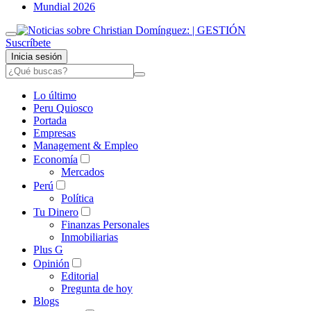
Mundial 2026
Suscríbete
Inicia sesión
Lo último
Peru Quiosco
Portada
Empresas
Management & Empleo
Economía
Mercados
Perú
Política
Tu Dinero
Finanzas Personales
Inmobiliarias
Plus G
Opinión
Editorial
Pregunta de hoy
Blogs