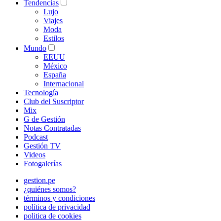
Tendencias
Lujo
Viajes
Moda
Estilos
Mundo
EEUU
México
España
Internacional
Tecnología
Club del Suscriptor
Mix
G de Gestión
Notas Contratadas
Podcast
Gestión TV
Videos
Fotogalerías
gestion.pe
¿quiénes somos?
términos y condiciones
política de privacidad
politica de cookies