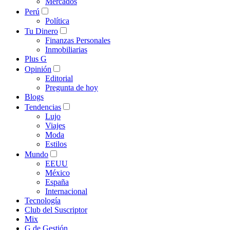
Mercados
Perú
Política
Tu Dinero
Finanzas Personales
Inmobiliarias
Plus G
Opinión
Editorial
Pregunta de hoy
Blogs
Tendencias
Lujo
Viajes
Moda
Estilos
Mundo
EEUU
México
España
Internacional
Tecnología
Club del Suscriptor
Mix
G de Gestión