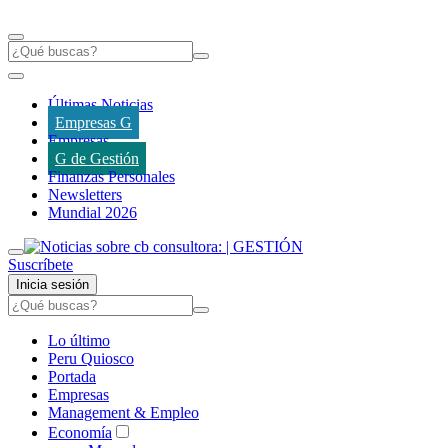
Últimas Noticias
Empresas G
Empresas
G de Gestión
Finanzas Personales
Newsletters
Mundial 2026
Suscríbete
Inicia sesión
Lo último
Peru Quiosco
Portada
Empresas
Management & Empleo
Economía