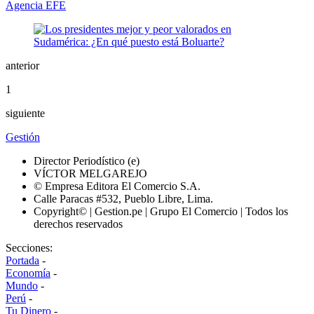
Agencia EFE
anterior
1
siguiente
Gestión
Director Periodístico (e)
VÍCTOR MELGAREJO
© Empresa Editora El Comercio S.A.
Calle Paracas #532, Pueblo Libre, Lima.
Copyright© | Gestion.pe | Grupo El Comercio | Todos los
derechos reservados
Secciones:
Portada
-
Economía
-
Mundo
-
Perú
-
Tu Dinero
-