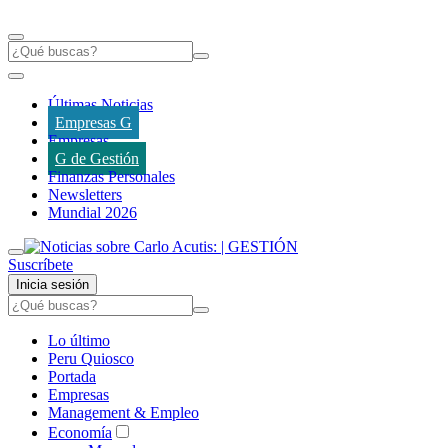
Últimas Noticias
Empresas G
Empresas
G de Gestión
Finanzas Personales
Newsletters
Mundial 2026
Suscríbete
Inicia sesión
Lo último
Peru Quiosco
Portada
Empresas
Management & Empleo
Economía