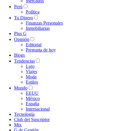
Mercados
Perú
Política
Tu Dinero
Finanzas Personales
Inmobiliarias
Plus G
Opinión
Editorial
Pregunta de hoy
Blogs
Tendencias
Lujo
Viajes
Moda
Estilos
Mundo
EEUU
México
España
Internacional
Tecnología
Club del Suscriptor
Mix
G de Gestión