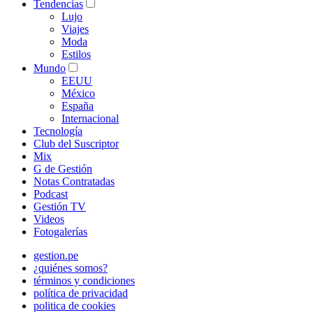
Tendencias
Lujo
Viajes
Moda
Estilos
Mundo
EEUU
México
España
Internacional
Tecnología
Club del Suscriptor
Mix
G de Gestión
Notas Contratadas
Podcast
Gestión TV
Videos
Fotogalerías
gestion.pe
¿quiénes somos?
términos y condiciones
política de privacidad
politica de cookies