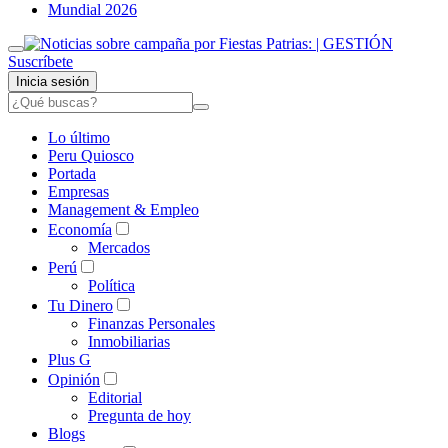
Mundial 2026
Suscríbete
Inicia sesión
Lo último
Peru Quiosco
Portada
Empresas
Management & Empleo
Economía
Mercados
Perú
Política
Tu Dinero
Finanzas Personales
Inmobiliarias
Plus G
Opinión
Editorial
Pregunta de hoy
Blogs