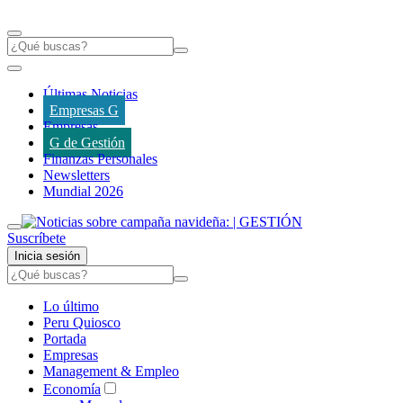
Últimas Noticias
Empresas G
Empresas
G de Gestión
Finanzas Personales
Newsletters
Mundial 2026
Suscríbete
Inicia sesión
Lo último
Peru Quiosco
Portada
Empresas
Management & Empleo
Economía