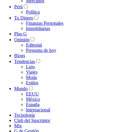
Mercados
Perú
Política
Tu Dinero
Finanzas Personales
Inmobiliarias
Plus G
Opinión
Editorial
Pregunta de hoy
Blogs
Tendencias
Lujo
Viajes
Moda
Estilos
Mundo
EEUU
México
España
Internacional
Tecnología
Club del Suscriptor
Mix
G de Gestión