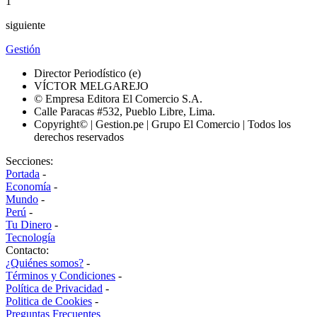
1
siguiente
Gestión
Director Periodístico (e)
VÍCTOR MELGAREJO
© Empresa Editora El Comercio S.A.
Calle Paracas #532, Pueblo Libre, Lima.
Copyright© | Gestion.pe | Grupo El Comercio | Todos los
derechos reservados
Secciones:
Portada
-
Economía
-
Mundo
-
Perú
-
Tu Dinero
-
Tecnología
Contacto:
¿Quiénes somos?
-
Términos y Condiciones
-
Política de Privacidad
-
Politica de Cookies
-
Preguntas Frecuentes