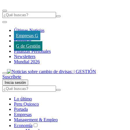
Últimas Noticias
Empresas G
Empresas
G de Gestión
Finanzas Personales
Newsletters
Mundial 2026
Suscríbete
Inicia sesión
Lo último
Peru Quiosco
Portada
Empresas
Management & Empleo
Economía