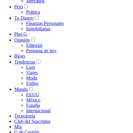
Mercados
Perú
Política
Tu Dinero
Finanzas Personales
Inmobiliarias
Plus G
Opinión
Editorial
Pregunta de hoy
Blogs
Tendencias
Lujo
Viajes
Moda
Estilos
Mundo
EEUU
México
España
Internacional
Tecnología
Club del Suscriptor
Mix
G de Gestión