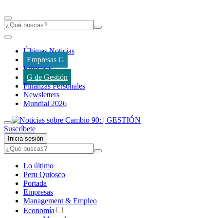
Últimas Noticias
Empresas G
Empresas
G de Gestión
Finanzas Personales
Newsletters
Mundial 2026
Suscríbete
Inicia sesión
Lo último
Peru Quiosco
Portada
Empresas
Management & Empleo
Economía