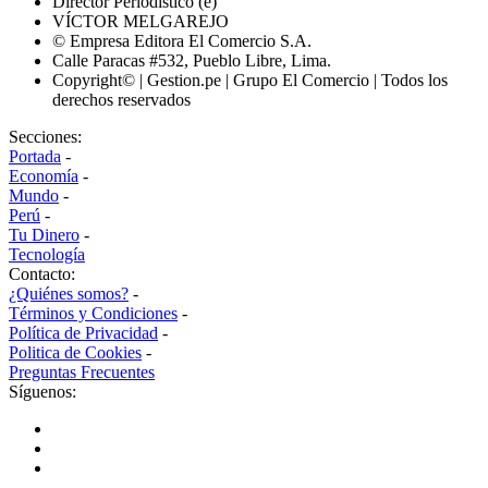
Director Periodístico (e)
VÍCTOR MELGAREJO
© Empresa Editora El Comercio S.A.
Calle Paracas #532, Pueblo Libre, Lima.
Copyright© | Gestion.pe | Grupo El Comercio | Todos los
derechos reservados
Secciones:
Portada
-
Economía
-
Mundo
-
Perú
-
Tu Dinero
-
Tecnología
Contacto:
¿Quiénes somos?
-
Términos y Condiciones
-
Política de Privacidad
-
Politica de Cookies
-
Preguntas Frecuentes
Síguenos: