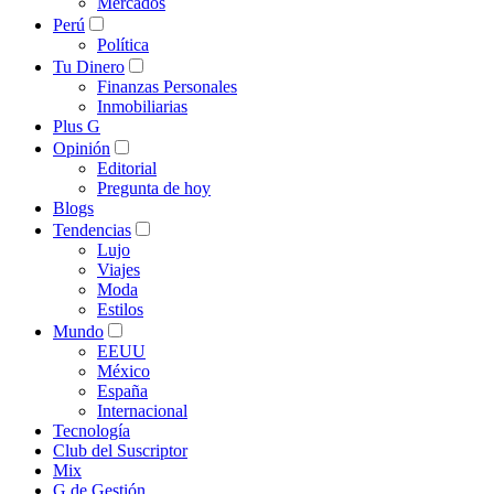
Mercados
Perú
Política
Tu Dinero
Finanzas Personales
Inmobiliarias
Plus G
Opinión
Editorial
Pregunta de hoy
Blogs
Tendencias
Lujo
Viajes
Moda
Estilos
Mundo
EEUU
México
España
Internacional
Tecnología
Club del Suscriptor
Mix
G de Gestión