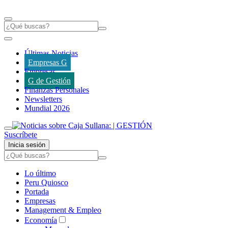
Últimas Noticias
Empresas G
Empresas
G de Gestión
Finanzas Personales
Newsletters
Mundial 2026
Suscríbete
Inicia sesión
Lo último
Peru Quiosco
Portada
Empresas
Management & Empleo
Economía