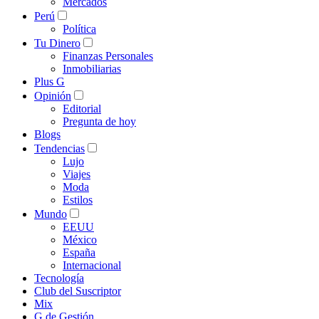
Mercados
Perú
Política
Tu Dinero
Finanzas Personales
Inmobiliarias
Plus G
Opinión
Editorial
Pregunta de hoy
Blogs
Tendencias
Lujo
Viajes
Moda
Estilos
Mundo
EEUU
México
España
Internacional
Tecnología
Club del Suscriptor
Mix
G de Gestión