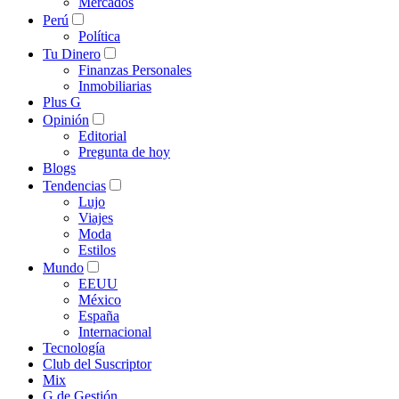
Mercados
Perú
Política
Tu Dinero
Finanzas Personales
Inmobiliarias
Plus G
Opinión
Editorial
Pregunta de hoy
Blogs
Tendencias
Lujo
Viajes
Moda
Estilos
Mundo
EEUU
México
España
Internacional
Tecnología
Club del Suscriptor
Mix
G de Gestión