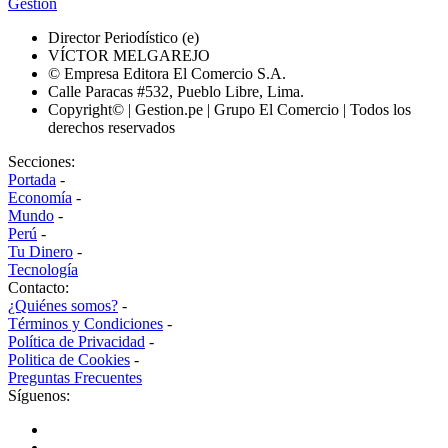
Gestión
Director Periodístico (e)
VÍCTOR MELGAREJO
© Empresa Editora El Comercio S.A.
Calle Paracas #532, Pueblo Libre, Lima.
Copyright© | Gestion.pe | Grupo El Comercio | Todos los
derechos reservados
Secciones:
Portada
-
Economía
-
Mundo
-
Perú
-
Tu Dinero
-
Tecnología
Contacto:
¿Quiénes somos?
-
Términos y Condiciones
-
Política de Privacidad
-
Politica de Cookies
-
Preguntas Frecuentes
Síguenos: