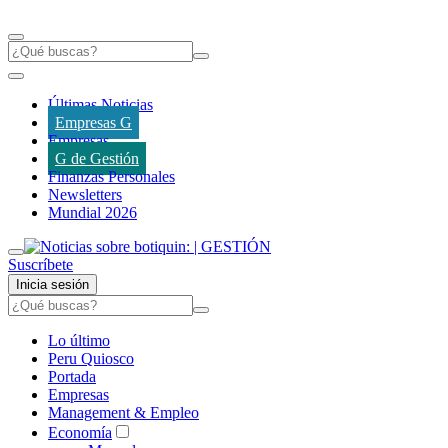
Últimas Noticias
Empresas G
Empresas
G de Gestión
Finanzas Personales
Newsletters
Mundial 2026
Suscríbete
Inicia sesión
Lo último
Peru Quiosco
Portada
Empresas
Management & Empleo
Economía