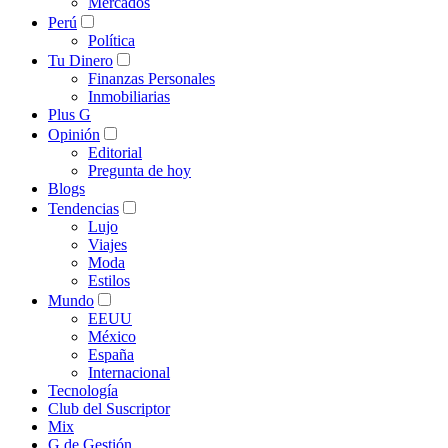
Mercados
Perú
Política
Tu Dinero
Finanzas Personales
Inmobiliarias
Plus G
Opinión
Editorial
Pregunta de hoy
Blogs
Tendencias
Lujo
Viajes
Moda
Estilos
Mundo
EEUU
México
España
Internacional
Tecnología
Club del Suscriptor
Mix
G de Gestión