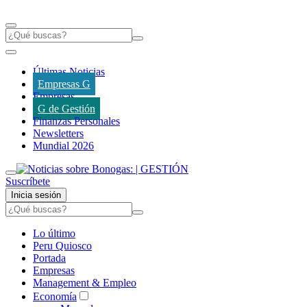
Últimas Noticias
Empresas G
Empresas
G de Gestión
Finanzas Personales
Newsletters
Mundial 2026
Suscríbete
Inicia sesión
Lo último
Peru Quiosco
Portada
Empresas
Management & Empleo
Economía