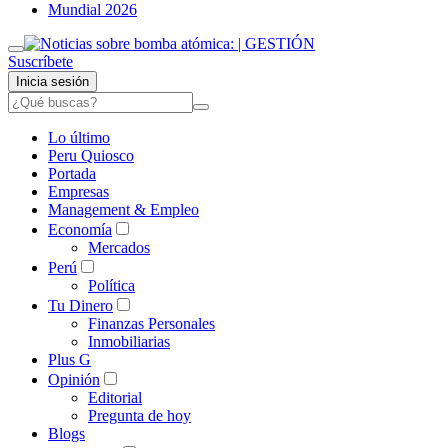
Mundial 2026
Suscríbete
Inicia sesión
Lo último
Peru Quiosco
Portada
Empresas
Management & Empleo
Economía
Mercados
Perú
Política
Tu Dinero
Finanzas Personales
Inmobiliarias
Plus G
Opinión
Editorial
Pregunta de hoy
Blogs