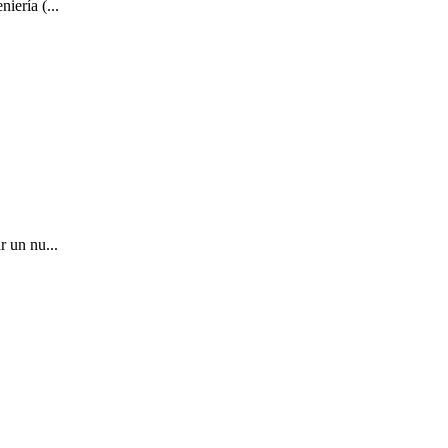
iería (...
r un nu...