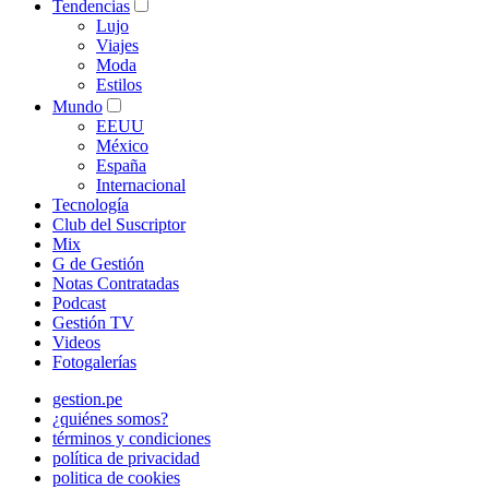
Tendencias
Lujo
Viajes
Moda
Estilos
Mundo
EEUU
México
España
Internacional
Tecnología
Club del Suscriptor
Mix
G de Gestión
Notas Contratadas
Podcast
Gestión TV
Videos
Fotogalerías
gestion.pe
¿quiénes somos?
términos y condiciones
política de privacidad
politica de cookies