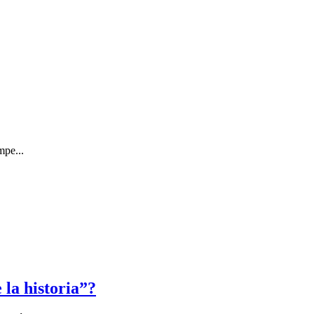
mpe...
la historia”?