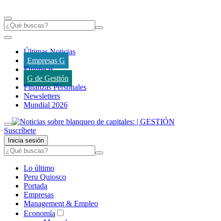
Últimas Noticias
Empresas G
Empresas
G de Gestión
Finanzas Personales
Newsletters
Mundial 2026
Suscríbete
Inicia sesión
Lo último
Peru Quiosco
Portada
Empresas
Management & Empleo
Economía