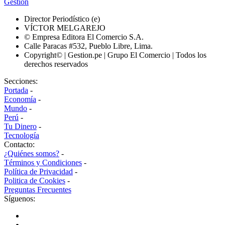
Gestión
Director Periodístico (e)
VÍCTOR MELGAREJO
© Empresa Editora El Comercio S.A.
Calle Paracas #532, Pueblo Libre, Lima.
Copyright© | Gestion.pe | Grupo El Comercio | Todos los
derechos reservados
Secciones:
Portada
-
Economía
-
Mundo
-
Perú
-
Tu Dinero
-
Tecnología
Contacto:
¿Quiénes somos?
-
Términos y Condiciones
-
Política de Privacidad
-
Politica de Cookies
-
Preguntas Frecuentes
Síguenos: