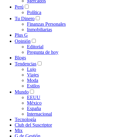
Mercados
Perú
Política
Tu Dinero
Finanzas Personales
Inmobiliarias
Plus G
Opinión
Editorial
Pregunta de hoy
Blogs
Tendencias
Lujo
Viajes
Moda
Estilos
Mundo
EEUU
México
España
Internacional
Tecnología
Club del Suscriptor
Mix
G de Gestión