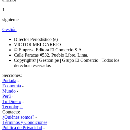
1
siguiente
Gestión
Director Periodístico (e)
VÍCTOR MELGAREJO
© Empresa Editora El Comercio S.A.
Calle Paracas #532, Pueblo Libre, Lima.
Copyright© | Gestion.pe | Grupo El Comercio | Todos los
derechos reservados
Secciones:
Portada
-
Economía
-
Mundo
-
Perú
-
Tu Dinero
-
Tecnología
Contacto:
¿Quiénes somos?
-
Términos y Condiciones
-
Política de Privacidad
-