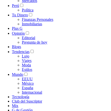
Mercados
Perú
Política
Tu Dinero
Finanzas Personales
Inmobiliarias
Plus G
Opinión
Editorial
Pregunta de hoy
Blogs
Tendencias
Lujo
Viajes
Moda
Estilos
Mundo
EEUU
México
España
Internacional
Tecnología
Club del Suscriptor
Mix
G de Gestión