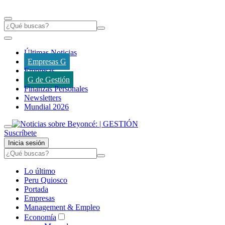
Últimas Noticias
Empresas G
Empresas
G de Gestión
Finanzas Personales
Newsletters
Mundial 2026
Suscríbete
Inicia sesión
Lo último
Peru Quiosco
Portada
Empresas
Management & Empleo
Economía