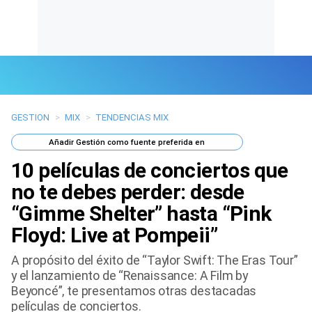
GESTION
>
MIX
>
TENDENCIAS MIX
Últimas Noticias
Añadir
Gestión
como fuente preferida en
Mi Bolsillo
10 películas de conciertos que
Respuestas
no te debes perder: desde
“Gimme Shelter” hasta “Pink
Gente
Floyd: Live at Pompeii”
Vida Laboral
A propósito del éxito de “Taylor Swift: The Eras Tour”
y el lanzamiento de “Renaissance: A Film by
Tendencias Mix
Beyoncé”, te presentamos otras destacadas
películas de conciertos.
Sports