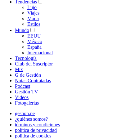
Tendencias
Lujo
Viajes
Moda
Estilos
Mundo
EEUU
México
España
Internacional
Tecnología
Club del Suscriptor
Mix
G de Gestión
Notas Contratadas
Podcast
Gestión TV
Videos
Fotogalerías
gestion.pe
¿quiénes somos?
términos y condiciones
política de privacidad
politica de cookies