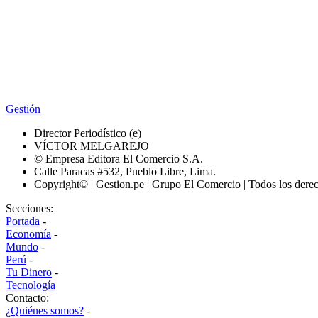
Gestión
Director Periodístico (e)
VÍCTOR MELGAREJO
© Empresa Editora El Comercio S.A.
Calle Paracas #532, Pueblo Libre, Lima.
Copyright© | Gestion.pe | Grupo El Comercio | Todos los dere
Secciones:
Portada
-
Economía
-
Mundo
-
Perú
-
Tu Dinero
-
Tecnología
Contacto:
¿Quiénes somos?
-