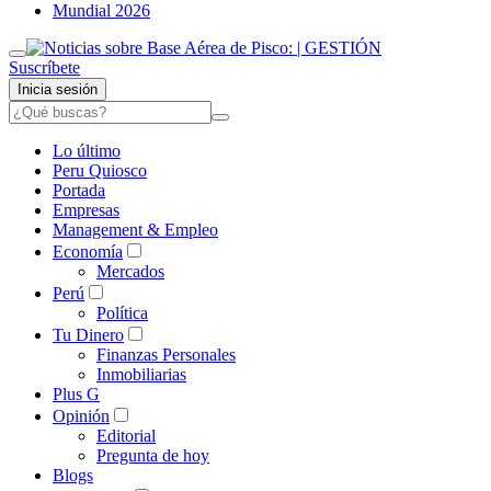
Mundial 2026
Suscríbete
Inicia sesión
Lo último
Peru Quiosco
Portada
Empresas
Management & Empleo
Economía
Mercados
Perú
Política
Tu Dinero
Finanzas Personales
Inmobiliarias
Plus G
Opinión
Editorial
Pregunta de hoy
Blogs