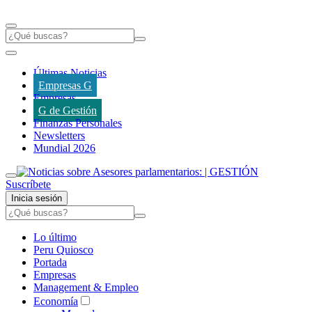
Últimas Noticias
Empresas G
Empresas
G de Gestión
Finanzas Personales
Newsletters
Mundial 2026
Suscríbete
Inicia sesión
Lo último
Peru Quiosco
Portada
Empresas
Management & Empleo
Economía