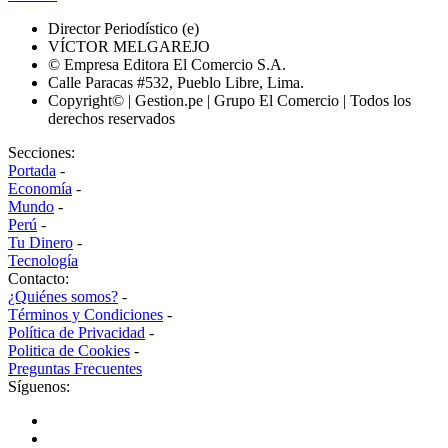
Director Periodístico (e)
VÍCTOR MELGAREJO
© Empresa Editora El Comercio S.A.
Calle Paracas #532, Pueblo Libre, Lima.
Copyright© | Gestion.pe | Grupo El Comercio | Todos los
derechos reservados
Secciones:
Portada
-
Economía
-
Mundo
-
Perú
-
Tu Dinero
-
Tecnología
Contacto:
¿Quiénes somos?
-
Términos y Condiciones
-
Política de Privacidad
-
Politica de Cookies
-
Preguntas Frecuentes
Síguenos: