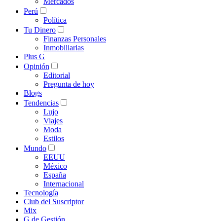
Mercados
Perú
Política
Tu Dinero
Finanzas Personales
Inmobiliarias
Plus G
Opinión
Editorial
Pregunta de hoy
Blogs
Tendencias
Lujo
Viajes
Moda
Estilos
Mundo
EEUU
México
España
Internacional
Tecnología
Club del Suscriptor
Mix
G de Gestión