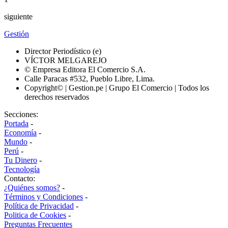
siguiente
Gestión
Director Periodístico (e)
VÍCTOR MELGAREJO
© Empresa Editora El Comercio S.A.
Calle Paracas #532, Pueblo Libre, Lima.
Copyright© | Gestion.pe | Grupo El Comercio | Todos los
derechos reservados
Secciones:
Portada
-
Economía
-
Mundo
-
Perú
-
Tu Dinero
-
Tecnología
Contacto:
¿Quiénes somos?
-
Términos y Condiciones
-
Política de Privacidad
-
Politica de Cookies
-
Preguntas Frecuentes