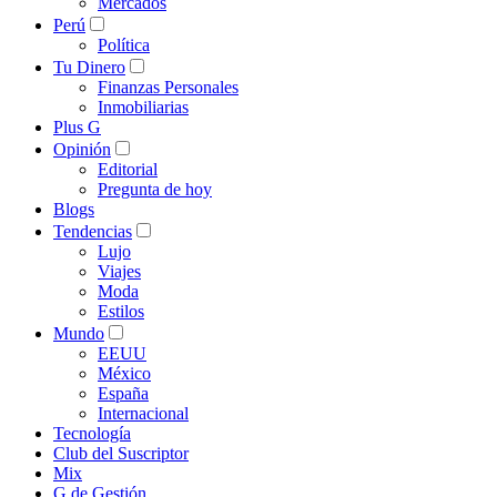
Mercados
Perú
Política
Tu Dinero
Finanzas Personales
Inmobiliarias
Plus G
Opinión
Editorial
Pregunta de hoy
Blogs
Tendencias
Lujo
Viajes
Moda
Estilos
Mundo
EEUU
México
España
Internacional
Tecnología
Club del Suscriptor
Mix
G de Gestión