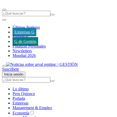
Últimas Noticias
Empresas G
Empresas
G de Gestión
Finanzas Personales
Newsletters
Mundial 2026
Suscríbete
Inicia sesión
Lo último
Peru Quiosco
Portada
Empresas
Management & Empleo
Economía