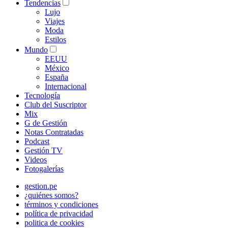
Tendencias
Lujo
Viajes
Moda
Estilos
Mundo
EEUU
México
España
Internacional
Tecnología
Club del Suscriptor
Mix
G de Gestión
Notas Contratadas
Podcast
Gestión TV
Videos
Fotogalerías
gestion.pe
¿quiénes somos?
términos y condiciones
política de privacidad
politica de cookies