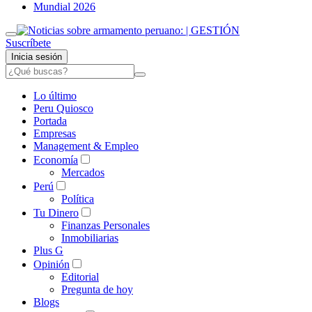
Mundial 2026
Suscríbete
Inicia sesión
Lo último
Peru Quiosco
Portada
Empresas
Management & Empleo
Economía
Mercados
Perú
Política
Tu Dinero
Finanzas Personales
Inmobiliarias
Plus G
Opinión
Editorial
Pregunta de hoy
Blogs