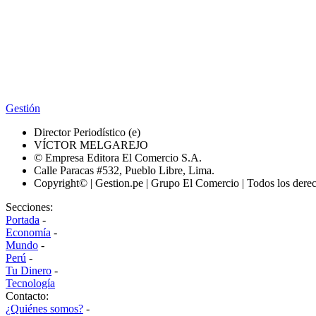
Gestión
Director Periodístico (e)
VÍCTOR MELGAREJO
© Empresa Editora El Comercio S.A.
Calle Paracas #532, Pueblo Libre, Lima.
Copyright© | Gestion.pe | Grupo El Comercio | Todos los dere
Secciones:
Portada
-
Economía
-
Mundo
-
Perú
-
Tu Dinero
-
Tecnología
Contacto:
¿Quiénes somos?
-