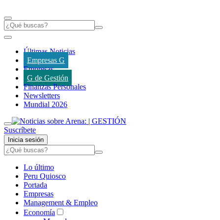
Últimas Noticias
Empresas G
Empresas
G de Gestión
Finanzas Personales
Newsletters
Mundial 2026
Suscríbete
Inicia sesión
Lo último
Peru Quiosco
Portada
Empresas
Management & Empleo
Economía