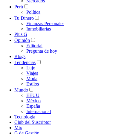
Mercados
Perú
Política
Tu Dinero
Finanzas Personales
Inmobiliarias
Plus G
Opinión
Editorial
Pregunta de hoy
Blogs
Tendencias
Lujo
Viajes
Moda
Estilos
Mundo
EEUU
México
España
Internacional
Tecnología
Club del Suscriptor
Mix
G de Gestión