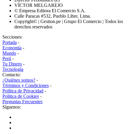
VÍCTOR MELGAREJO
© Empresa Editora El Comercio S.A.
Calle Paracas #532, Pueblo Libre, Lima.
Copyright© | Gestion.pe | Grupo El Comercio | Todos los
derechos reservados
Secciones:
Portada
-
Economía
-
Mundo
-
Perú
-
Tu Dinero
-
Tecnología
Contacto:
¿Quiénes somos?
-
Términos y Condiciones
-
Política de Privacidad
-
Politica de Cookies
-
Preguntas Frecuentes
Síguenos: