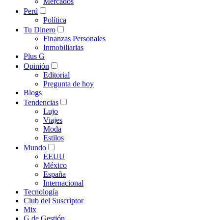
Mercados
Perú
Política
Tu Dinero
Finanzas Personales
Inmobiliarias
Plus G
Opinión
Editorial
Pregunta de hoy
Blogs
Tendencias
Lujo
Viajes
Moda
Estilos
Mundo
EEUU
México
España
Internacional
Tecnología
Club del Suscriptor
Mix
G de Gestión