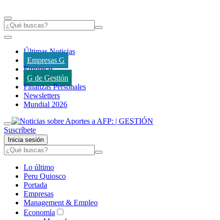
Últimas Noticias
Empresas G
Empresas
G de Gestión
Finanzas Personales
Newsletters
Mundial 2026
Suscríbete
Inicia sesión
Lo último
Peru Quiosco
Portada
Empresas
Management & Empleo
Economía