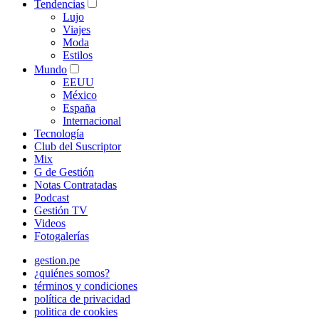
Tendencias
Lujo
Viajes
Moda
Estilos
Mundo
EEUU
México
España
Internacional
Tecnología
Club del Suscriptor
Mix
G de Gestión
Notas Contratadas
Podcast
Gestión TV
Videos
Fotogalerías
gestion.pe
¿quiénes somos?
términos y condiciones
política de privacidad
politica de cookies