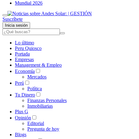
Mundial 2026
Suscríbete
Inicia sesión
Lo último
Peru Quiosco
Portada
Empresas
Management & Empleo
Economía
Mercados
Perú
Política
Tu Dinero
Finanzas Personales
Inmobiliarias
Plus G
Opinión
Editorial
Pregunta de hoy
Blogs