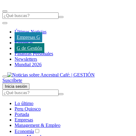
Últimas Noticias
Empresas G
Empresas
G de Gestión
Finanzas Personales
Newsletters
Mundial 2026
Suscríbete
Inicia sesión
Lo último
Peru Quiosco
Portada
Empresas
Management & Empleo
Economía