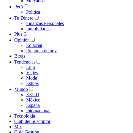
Mercados
Perú
Política
Tu Dinero
Finanzas Personales
Inmobiliarias
Plus G
Opinión
Editorial
Pregunta de hoy
Blogs
Tendencias
Lujo
Viajes
Moda
Estilos
Mundo
EEUU
México
España
Internacional
Tecnología
Club del Suscriptor
Mix
G de Gestión