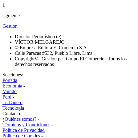
1
siguiente
Gestión
Director Periodístico (e)
VÍCTOR MELGAREJO
© Empresa Editora El Comercio S.A.
Calle Paracas #532, Pueblo Libre, Lima.
Copyright© | Gestion.pe | Grupo El Comercio | Todos los
derechos reservados
Secciones:
Portada
-
Economía
-
Mundo
-
Perú
-
Tu Dinero
-
Tecnología
Contacto:
¿Quiénes somos?
-
Términos y Condiciones
-
Política de Privacidad
-
Politica de Cookies
-