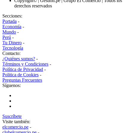
Copyright© | Gestion.pe | Grupo El Comercio | Todos los
derechos reservados
Secciones:
Portada
-
Economía
-
Mundo
-
Perú
-
Tu Dinero
-
Tecnología
Contacto:
¿Quiénes somos?
-
Términos y Condiciones
-
Política de Privacidad
-
Politica de Cookies
-
Preguntas Frecuentes
Síguenos:
Suscríbete
Visite también:
elcomercio.pe
-
clubelcomercio.pe
-