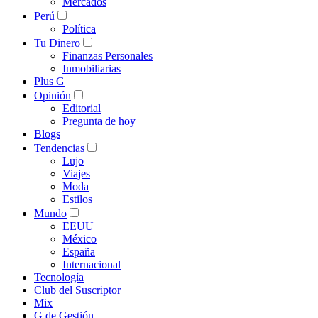
Mercados
Perú
Política
Tu Dinero
Finanzas Personales
Inmobiliarias
Plus G
Opinión
Editorial
Pregunta de hoy
Blogs
Tendencias
Lujo
Viajes
Moda
Estilos
Mundo
EEUU
México
España
Internacional
Tecnología
Club del Suscriptor
Mix
G de Gestión