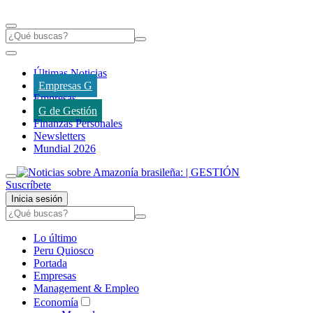
Últimas Noticias
Empresas G
Empresas
G de Gestión
Finanzas Personales
Newsletters
Mundial 2026
Suscríbete
Inicia sesión
Lo último
Peru Quiosco
Portada
Empresas
Management & Empleo
Economía