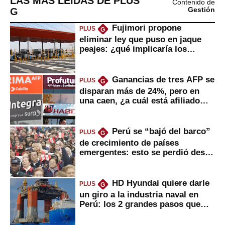
LAS MÁS LEÍDAS DE PLUS
Contenido de
G
Gestión
Fujimori propone
PLUS
G
eliminar ley que puso en jaque
peajes: ¿qué implicaría los
usuarios?
Ganancias de tres AFP se
PLUS
G
disparan más de 24%, pero en
una caen, ¿a cuál está afiliado
usted?
Perú se “bajó del barco”
PLUS
G
de crecimiento de países
emergentes: esto se perdió desde
2022
HD Hyundai quiere darle
PLUS
G
un giro a la industria naval en
Perú: los 2 grandes pasos que
daría