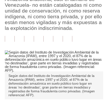
Venezuela- no están catalogadas ni como
Tu Dinero
unidad de conservación, ni como reserva
indígena, ni como tierra privada, y por ello
Finanzas Personales
están menos vigiladas y más expuestas a
la explotación indiscriminada.
Inmobiliarias
Plus G
Opinión
Editorial
Pregunta de hoy
Según datos del Instituto de Investigación Ambiental de la
Blogs
Amazonía (IPAM), entre 1997 y el 2020, el 87% de la
deforestación amazónica en suelo público tuvo lugar en
Tendencias
áreas ‘no destinadas’, gran parte en tierras invadidas y
registradas de forma fraudulenta como privadas. (Imagen
referencial: AFP).
Lujo
Viajes