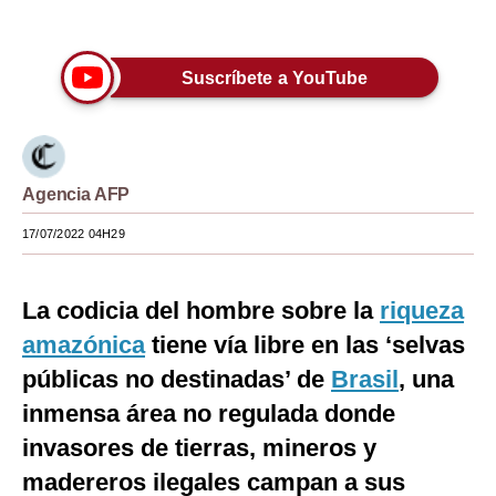
Únete a nuestro canal
Moda
Estilos
Suscríbete a YouTube
Mundo
EEUU
Agencia AFP
México
17/07/2022 04H29
España
Internacional
La codicia del hombre sobre la
riqueza
amazónica
tiene vía libre en las ‘selvas
Tecnología
públicas no destinadas’ de
Brasil
, una
Club del Suscriptor
inmensa área no regulada donde
Mix
invasores de tierras, mineros y
G de Gestión
madereros ilegales campan a sus