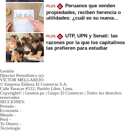
Peruanos que venden
PLUS
G
propiedades, reciben herencia o
utilidades: ¿cuál es su nueva
inversión clave?
UTP, UPN y Senati: las
PLUS
G
razones por la que los capitalinos
las prefieren para estudiar
Gestión
Director Periodístico (e)
VÍCTOR MELGAREJO
© Empresa Editora El Comercio S.A.
Calle Paracas #532, Pueblo Libre, Lima.
Copyright© | Gestion.pe | Grupo El Comercio | Todos los derechos
reservados
SECCIONES:
Portada
-
Economía
-
Mundo
-
Perú
-
Tu Dinero
-
Tecnología