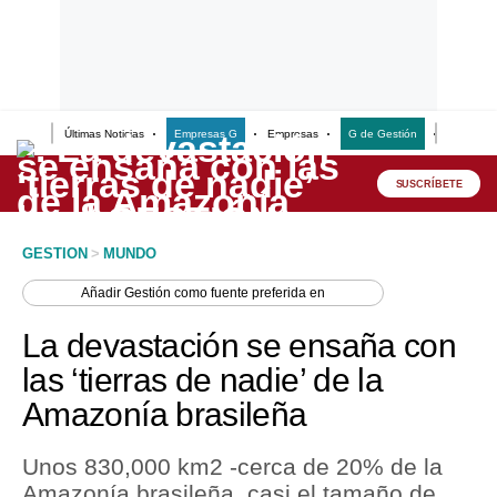
Últimas Noticias
Empresas G
Empresas
G de Gestión
Finanzas
Lo último
Peru Quiosco
SUSCRÍBETE
Portada
GESTION
>
MUNDO
Empresas
Añadir
Gestión
como fuente preferida en
Management & Empleo
La devastación se ensaña con
Economía
las ‘tierras de nadie’ de la
Amazonía brasileña
Mercados
Perú
Unos 830,000 km2 -cerca de 20% de la
Amazonía brasileña, casi el tamaño de
Política